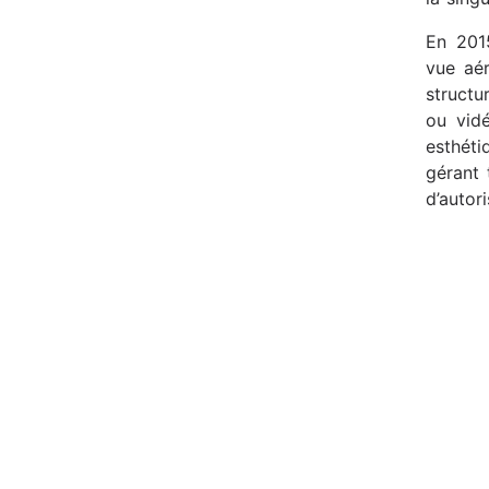
En 2015
vue aér
structu
ou vid
esthét
gérant 
d’autor