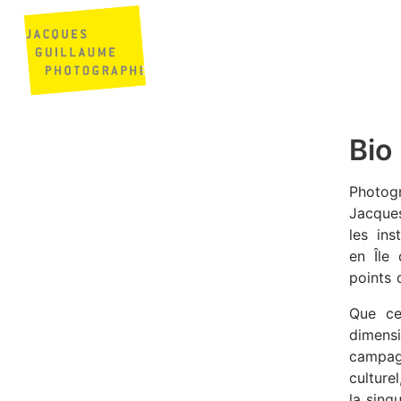
Bio
Photogr
Jacques
les ins
en Île
points 
Que ce
dimens
campag
culture
la sing